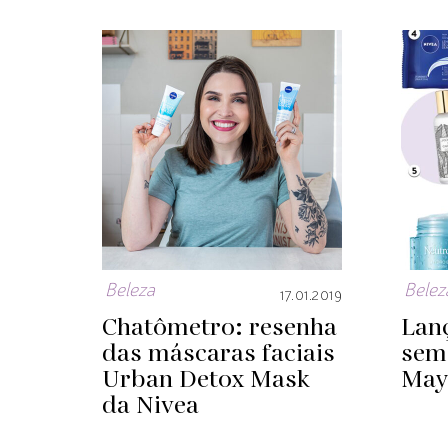
Beleza
Belez
17.01.2019
Chatômetro: resenha
Lan
das máscaras faciais
sema
Urban Detox Mask
Mayb
da Nivea