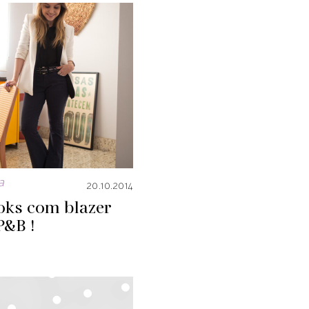
a
20.10.2014
oks com blazer
P&B !