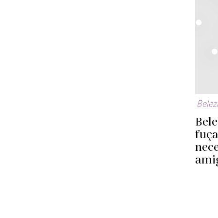
Belez
Bele
fuç
nece
ami