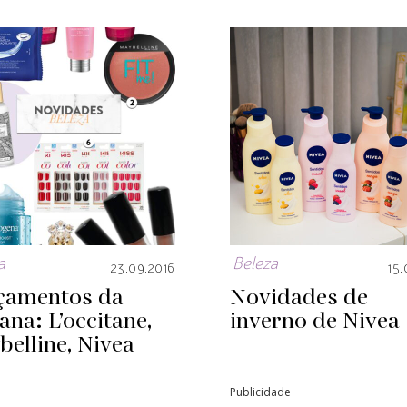
a
Beleza
23.09.2016
15.
çamentos da
Novidades de
na: L’occitane,
inverno de Nivea
elline, Nivea
Publicidade