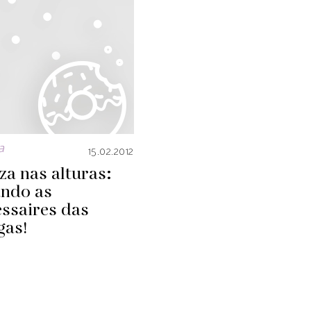
a
15.02.2012
za nas alturas:
ando as
ssaires das
gas!