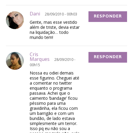
Dani
28/09/2010 - 00h03
RESPONDER
Gente, mas esse vestido
além de triste, devia estar
na liquidação… todo
mundo tem!
Cris
RESPONDER
Marques
28/09/2010 -
00h15
Nossa eu odiei demais
esse figurino. Cheguei até
a comentar no twitter
enquanto o programa
passava. Achei que o
caimento ‘bandage’ ficou
péssimo para uma
gravidinha, ela ficou com
um barrigão e com um
bundão, de lado estava
simplesmente um terror.
Isso pq eu não sou a