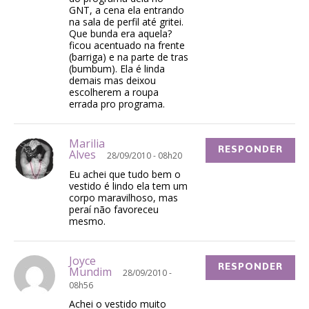
GNT, a cena ela entrando
na sala de perfil até gritei.
Que bunda era aquela?
ficou acentuado na frente
(barriga) e na parte de tras
(bumbum). Ela é linda
demais mas deixou
escolherem a roupa
errada pro programa.
Marilia
RESPONDER
Alves
28/09/2010 - 08h20
Eu achei que tudo bem o
vestido é lindo ela tem um
corpo maravilhoso, mas
peraí não favoreceu
mesmo.
Joyce
RESPONDER
Mundim
28/09/2010 -
08h56
Achei o vestido muito