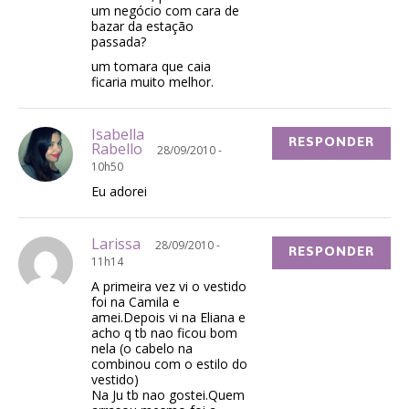
um negócio com cara de
bazar da estação
passada?
um tomara que caia
ficaria muito melhor.
Isabella
RESPONDER
Rabello
28/09/2010 -
10h50
Eu adorei
Larissa
28/09/2010 -
RESPONDER
11h14
A primeira vez vi o vestido
foi na Camila e
amei.Depois vi na Eliana e
acho q tb nao ficou bom
nela (o cabelo na
combinou com o estilo do
vestido)
Na Ju tb nao gostei.Quem