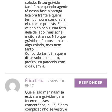
colado. Estou grávida
também, e quando agente
tá nessa fase a barriga
fica pra frente e quem
tem bumbum como eu e
ela, cresce pra trás. É que
vc não colocou uma foto
dela de lado, mas achei
muito estranho. Não que
grávidas não possam usar
algo colado, mas nem
tanto…
Concordo também quem
disse sobre o sapato,
prefiro um parecido com
o da Camila.
Érica Cruz
28/09/2010 -
RESPONDER
09h17
Que é isso meninas?? Já
estiveram grávidas para
tecerem esses
comentários, eu já, é bem
complicadinho se vestir, e