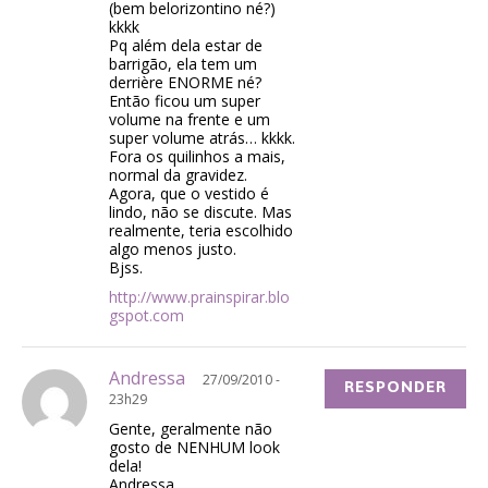
(bem belorizontino né?)
kkkk
Pq além dela estar de
barrigão, ela tem um
derrière ENORME né?
Então ficou um super
volume na frente e um
super volume atrás… kkkk.
Fora os quilinhos a mais,
normal da gravidez.
Agora, que o vestido é
lindo, não se discute. Mas
realmente, teria escolhido
algo menos justo.
Bjss.
http://www.prainspirar.blo
gspot.com
Andressa
27/09/2010 -
RESPONDER
23h29
Gente, geralmente não
gosto de NENHUM look
dela!
Andressa