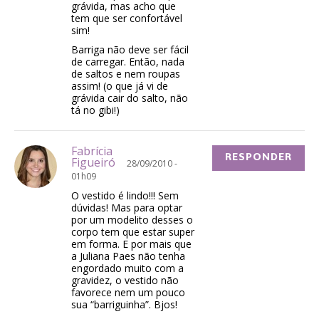
grávida, mas acho que
tem que ser confortável
sim!
Barriga não deve ser fácil
de carregar. Então, nada
de saltos e nem roupas
assim! (o que já vi de
grávida cair do salto, não
tá no gibi!)
Fabrícia
RESPONDER
Figueiró
28/09/2010 -
01h09
O vestido é lindo!!! Sem
dúvidas! Mas para optar
por um modelito desses o
corpo tem que estar super
em forma. E por mais que
a Juliana Paes não tenha
engordado muito com a
gravidez, o vestido não
favorece nem um pouco
sua “barriguinha”. Bjos!