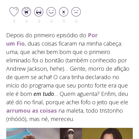
0
0
0
0
0
0
Depois do primeiro episódio do
Por
um Fio
, duas coisas ficaram na minha cabeça:
uma, que achei bem bom que o primeiro
eliminado foi o bonitão (também conhecido por
Andrew Jackson, hehe)… Gente, morro de aflição
de quem se acha!! O cara tinha declarado no
início do programa que seu ponto forte era que
ele é bom
em tudo
… Quem aguenta? Enfim, deu
até dó no final, porque achei fofo o jeito que ele
arrumou as coisas
na maleta, todo tristonho
(nhóóó), mas né, mereceu.