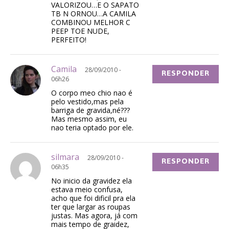
VALORIZOU…E O SAPATO
TB N ORNOU…A CAMILA
COMBINOU MELHOR C
PEEP TOE NUDE,
PERFEITO!
Camila
28/09/2010 -
RESPONDER
06h26
O corpo meo chio nao é
pelo vestido,mas pela
barriga de gravida,né???
Mas mesmo assim, eu
nao teria optado por ele.
silmara
28/09/2010 -
RESPONDER
06h35
No inicio da gravidez ela
estava meio confusa,
acho que foi dificil pra ela
ter que largar as roupas
justas. Mas agora, já com
mais tempo de graidez,