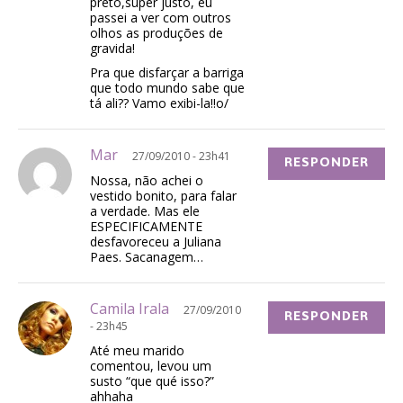
preto,super justo, eu
passei a ver com outros
olhos as produções de
gravida!
Pra que disfarçar a barriga
que todo mundo sabe que
tá ali?? Vamo exibi-la!!o/
Mar
27/09/2010 - 23h41
RESPONDER
Nossa, não achei o
vestido bonito, para falar
a verdade. Mas ele
ESPECIFICAMENTE
desfavoreceu a Juliana
Paes. Sacanagem…
Camila Irala
27/09/2010
RESPONDER
- 23h45
Até meu marido
comentou, levou um
susto “que qué isso?”
ahhaha