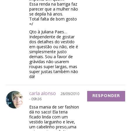
Essa renda na barriga faz
parecer que a mulher não
se depila há anos.
Total falta de bom gosto
=/
Qto à Juliana Paes…
Independente de gostar
dos detalhes do vestido
em questão ou não, ele é
simplesmente justo
demais. Sou a favor de
grávidas não usarem
roupas super largas, mas
super justas também não
dá!
carla alonso
28/09/2010
RESPONDER
- 09h36
Essa mania de ser fashion
dá no saco! Ela teria
ficado linda com um
vestido larguinho e leve,
um cabelinho preso,uma