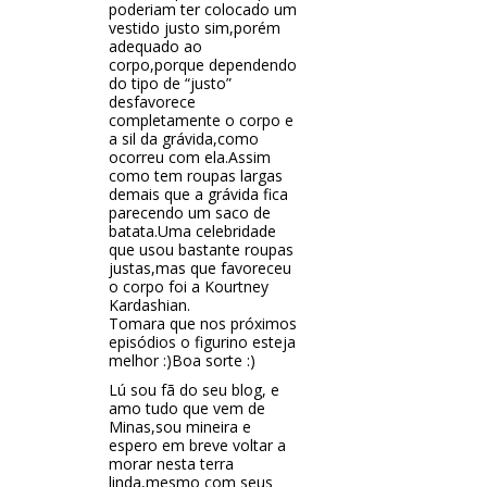
poderiam ter colocado um
vestido justo sim,porém
adequado ao
corpo,porque dependendo
do tipo de “justo”
desfavorece
completamente o corpo e
a sil da grávida,como
ocorreu com ela.Assim
como tem roupas largas
demais que a grávida fica
parecendo um saco de
batata.Uma celebridade
que usou bastante roupas
justas,mas que favoreceu
o corpo foi a Kourtney
Kardashian.
Tomara que nos próximos
episódios o figurino esteja
melhor :)Boa sorte :)
Lú sou fã do seu blog, e
amo tudo que vem de
Minas,sou mineira e
espero em breve voltar a
morar nesta terra
linda,mesmo com seus