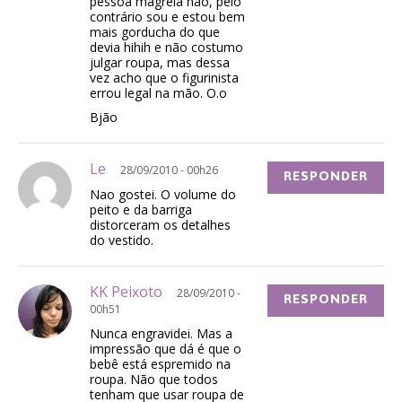
pessoa magrela não, pelo
contrário sou e estou bem
mais gorducha do que
devia hihih e não costumo
julgar roupa, mas dessa
vez acho que o figurinista
errou legal na mão. O.o
Bjão
Le
28/09/2010 - 00h26
RESPONDER
Nao gostei. O volume do
peito e da barriga
distorceram os detalhes
do vestido.
KK Peixoto
28/09/2010 -
RESPONDER
00h51
Nunca engravidei. Mas a
impressão que dá é que o
bebê está espremido na
roupa. Não que todos
tenham que usar roupa de