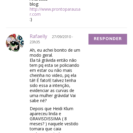
blog:
http://www.prontoparausa
r.com
:)
Rafaelly
27/09/2010 -
RESPONDER
23h35
Ah, eu achei bonito de um
modo geral.
Ela tá grávida então não
tem pq esta se policiando
em estar ou não mais
cheinha no video, pq ela
tá!! É fato!E talvez tenha
sido essa a intenção,
evidenciar as curvas de
uma mulher grávida! Vai
sabe né?
Depois que Heidi Klum
apareceu linda e
GRAVISDISSIMA ( 8
meses? ) naquele vestido
tomara que caia