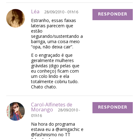
Léa
28/09/2010 - 01h16
RESPONDER
Estranho, essas faixas
laterais parecem que
estão
segurando/sustentando a
barriga, uma coisa meio
“opa, não deixa cair”.
E o engraçado é que
geralmente mulheres
grávidas (digo pelas que
eu conheço) ficam com
um colo lindo e ela
totalmente cobriu tudo.
Chato chato.
Carol-Alfinetes de
RESPONDER
Morango
28/09/2010 -
01h16
Na hora do programa
estava eu a @amigachic e
@fashinismo no TT