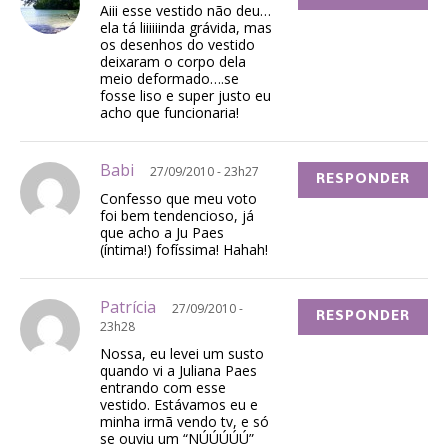
Aiii esse vestido não deu…
ela tá liiiiiinda grávida, mas
os desenhos do vestido
deixaram o corpo dela
meio deformado….se
fosse liso e super justo eu
acho que funcionaria!
Babi
27/09/2010 - 23h27
RESPONDER
Confesso que meu voto
foi bem tendencioso, já
que acho a Ju Paes
(íntima!) fofíssima! Hahah!
Patrícia
27/09/2010 -
RESPONDER
23h28
Nossa, eu levei um susto
quando vi a Juliana Paes
entrando com esse
vestido. Estávamos eu e
minha irmã vendo tv, e só
se ouviu um “NÚÚÚÚÚ”