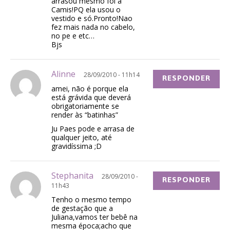
arrasou mesmo foi a
Camis!PQ ela usou o
vestido e só.Pronto!Nao
fez mais nada no cabelo,
no pe e etc…
Bjs
Alinne
28/09/2010 - 11h14
RESPONDER
amei, não é porque ela
está grávida que deverá
obrigatoriamente se
render às “batinhas”
Ju Paes pode e arrasa de
qualquer jeito, até
gravidíssima ;D
Stephanita
28/09/2010 -
RESPONDER
11h43
Tenho o mesmo tempo
de gestação que a
Juliana,vamos ter bebê na
mesma época;acho que