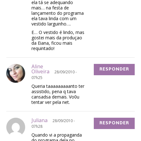
ela tá se adequando
mais… na festa de
lançamento do programa
ela tava linda com um
vestido larguinho….
E… O vestido é lindo, mas
gostei mais da produçao
da Eiana, ficou mais
requintado!
Aline
RESPONDER
Oliveira
28/09/2010 -
07h25
Queria taaaaaaaaanto ter
assistido, pena q tava
cansadsa demais. Vo0u
tentar ver pela net.
Juliana
28/09/2010 -
RESPONDER
07h28
Quando vi a propaganda
do programa dela no