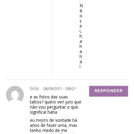
.
N
ã
o
s
e
i,
h
a
h
a
h
a
!
livia
08/09/2011 - 09h21
RESPONDER
e as fotos das suas
tattos? quero ver! juro que
não vou perguntar o que
significa! haha
eu morro de vontade há
anos de fazer uma, mas
tenho medo de me