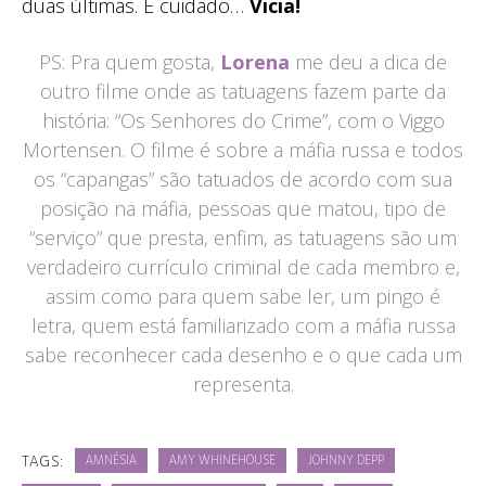
duas últimas. E cuidado…
Vicia!
PS: Pra quem gosta,
Lorena
me deu a dica de
outro filme onde as tatuagens fazem parte da
história: “Os Senhores do Crime”, com o Viggo
Mortensen. O filme é sobre a máfia russa e todos
os “capangas” são tatuados de acordo com sua
posição na máfia, pessoas que matou, tipo de
“serviço” que presta, enfim, as tatuagens são um
verdadeiro currículo criminal de cada membro e,
assim como para quem sabe ler, um pingo é
letra, quem está familiarizado com a máfia russa
sabe reconhecer cada desenho e o que cada um
representa.
TAGS:
AMNÉSIA
AMY WHINEHOUSE
JOHNNY DEPP