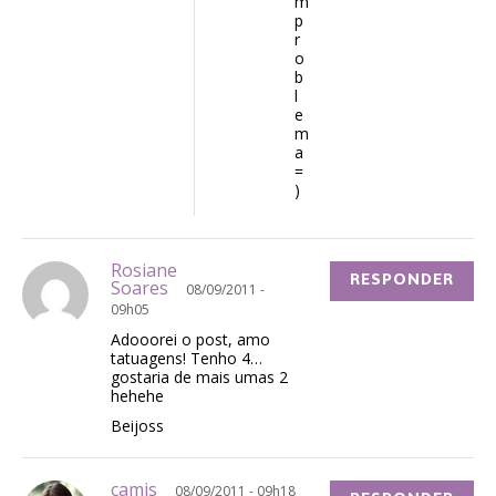
m
p
r
o
b
l
e
m
a
=
)
Rosiane
RESPONDER
Soares
08/09/2011 -
09h05
Adooorei o post, amo
tatuagens! Tenho 4…
gostaria de mais umas 2
hehehe
Beijoss
camis
08/09/2011 - 09h18