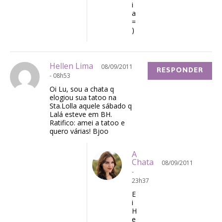
i
a
=
)
Hellen Lima
08/09/2011
RESPONDER
- 08h53
Oi Lu, sou a chata q
elogiou sua tatoo na
Sta.Lolla aquele sábado q
Lalá esteve em BH.
Ratifico: amei a tatoo e
quero várias! Bjoo
A
Chata
08/09/2011
-
23h37
E
i
H
e