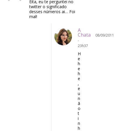
Eita, eu te perguntei no
twitter o significado
desses números ai… Foi
mal!
A
Chata
08/09/2011
-
23h37
H
e
h
e
h
e
,
e
u
n
ã
o
t
i
n
h