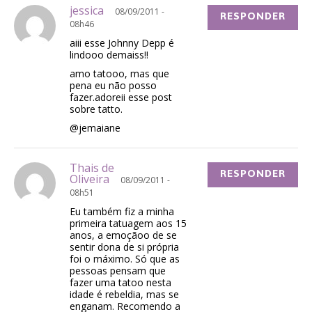
jessica
08/09/2011 -
RESPONDER
08h46
aiii esse Johnny Depp é
lindooo demaiss!!
amo tatooo, mas que
pena eu não posso
fazer.adoreii esse post
sobre tatto.
@jemaiane
Thais de
RESPONDER
Oliveira
08/09/2011 -
08h51
Eu também fiz a minha
primeira tatuagem aos 15
anos, a emoçãoo de se
sentir dona de si própria
foi o máximo. Só que as
pessoas pensam que
fazer uma tatoo nesta
idade é rebeldia, mas se
enganam. Recomendo a