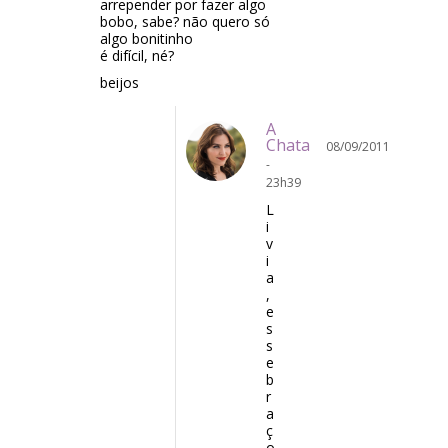
arrepender por fazer algo
bobo, sabe? não quero só
algo bonitinho
é difícil, né?
beijos
A
Chata
08/09/2011
-
23h39
L
i
v
i
a
,
e
s
s
e
b
r
a
ç
o