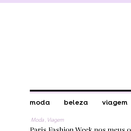
moda
beleza
viagem
Moda
,
Viagem
Paris Fashion Week nos meus o