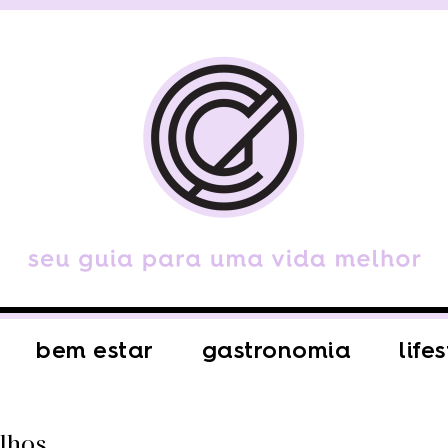
bem estar
gastronomia
life
lhos