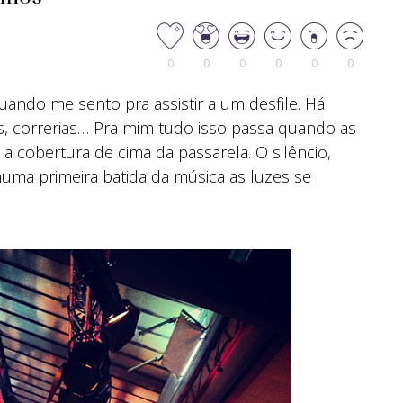
0
0
0
0
0
0
uando me sento pra assistir a um desfile. Há
, correrias… Pra mim tudo isso passa quando as
 a cobertura de cima da passarela. O silêncio,
uma primeira batida da música as luzes se