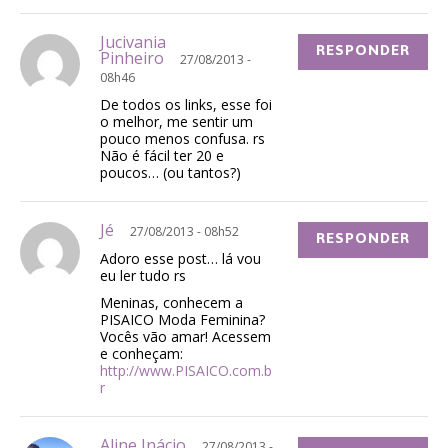
Jucivania
RESPONDER
Pinheiro
27/08/2013 -
08h46
De todos os links, esse foi
o melhor, me sentir um
pouco menos confusa. rs
Não é fácil ter 20 e
poucos… (ou tantos?)
Jé
27/08/2013 - 08h52
RESPONDER
Adoro esse post… lá vou
eu ler tudo rs
Meninas, conhecem a
PISAICO Moda Feminina?
Vocês vão amar! Acessem
e conheçam:
http://www.PISAICO.com.b
r
Aline Inácio
27/08/2013 -