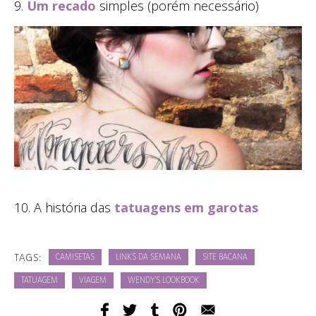
9.
Um recado
simples (porém necessário)
10. A história das
tatuagens em garotas
TAGS:
CAMISETAS
LINKS DA SEMANA
SITE BACANA
TATUAGEM
VIAGEM
WENDY'S LOOKBOOK