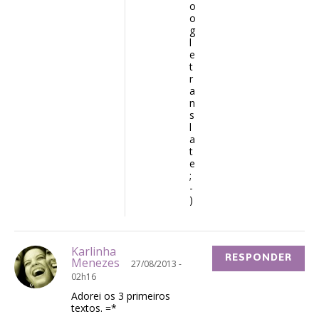
o
o
g
l
e
t
r
a
n
s
l
a
t
e
;
-
)
Karlinha
RESPONDER
Menezes
27/08/2013 -
02h16
Adorei os 3 primeiros
textos. =*