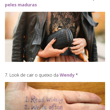
peles maduras
7. Look de cair o queixo da
Wendy
*