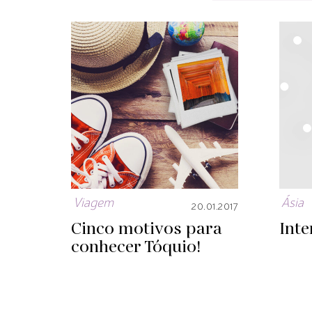
Viagem
Ásia
20.01.2017
Cinco motivos para
Int
conhecer Tóquio!